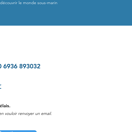
découvrir le monde sous-marin
30 6936 893032
r
lais.
n vouloir renvoyer un email.