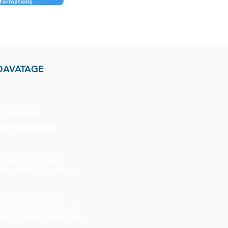
 formations
DAVATAGE
N WATER
 CERTIFICATION DE
 est une formation
a découverte de nouveaux
de développer votre
longée et d'améliorer vos
ntes plongées d'aventures.