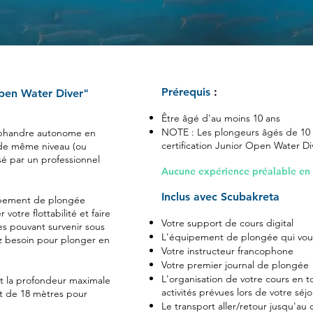
Prérequis
:
Open Water Diver"
Être âgé d'au moins 10 ans​
NOTE : Les plongeurs âgés de 10 
caphandre autonome en
certification Junior Open Water Di
de même niveau (ou
sé par un professionnel
Aucune expérience préalable en 
Inclus avec Scubakreta
uipement de plongée
otre flottabilité et faire
Votre support de cours digital
s pouvant survenir sous
L'équipement de plongée qui vous
ez besoin pour plonger en
Votre instructeur francophone
Votre premier journal de plongée
L'organisation de votre cours en to
t la profondeur maximale
activités prévues lors de votre séj
st de 18 mètres pour
Le transport aller/retour jusqu'a