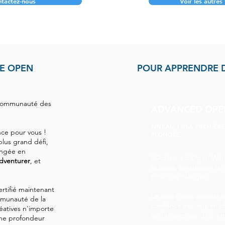
tactez-nous
Voir les autres
RE OPEN
POUR APPRENDRE 
 communauté des
ADVANCED OPE
NIVEAU 1 - LA PREMIÈRE
e pour vous ! ​
PLONGÉE
plus grand défi,
ongée en
L'Advanced Open Water
dventurer
, et
ludique, privilégiant l
types de plongée. ​
ertifié maintenant
Le cours vous permet 
mmunauté de la
confiance en vous en p
atives n'importe
techniques sur différe
une profondeur