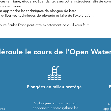
s (en ligne, étude indépendante, avec votre instructeur) afin de com
e sous-marine
ur apprendre les techniques de plongée de base
utiliser vos techniques de plongée et faire de l’exploration!
ours
Scuba Diver
peut être exactement ce qu’il vous faut.
roule le cours de l'Open Water
Plongées en
milieu protégé
5 plongées en piscine pour
4
apprendre à votre rythme les
 vos
appl