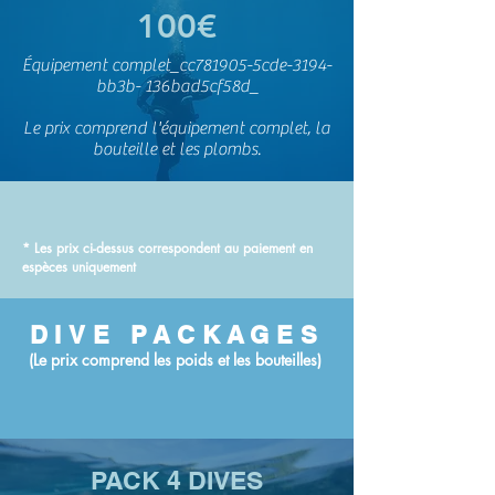
100€
Équipement complet_cc781905-5cde-3194-
bb3b-
136bad5cf58d_
Le prix comprend l'équipement complet, la
bouteille et les plombs.
* Les prix ci-dessus correspondent au paiement en
espèces uniquement
DIVE PACKAGES
(Le prix comprend les poids et les bouteilles)
PACK 4 DIVES