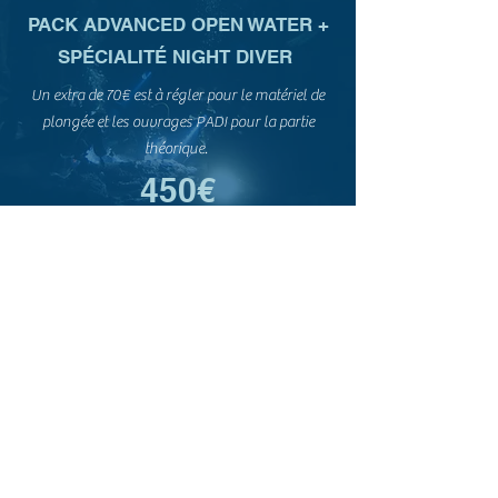
PACK ADVANCED OPEN WATER +
SPÉCIALITÉ
NIGHT DIVER
Un extra de 70€ est à régler pour le matériel de
plongée et les ouvrages PADI pour la partie
théorique.
450€