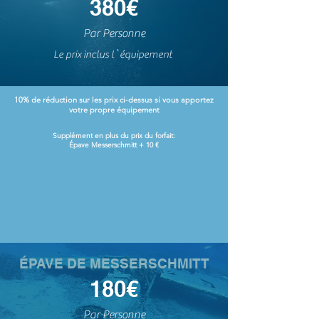
380€
Par Personne
Le prix inclus l`
équipement
10% de réduction sur les prix ci-dessus si vous apportez
votre propre équipement
Supplément en plus du prix du forfait:
Épave Messerschmitt + 10
€
ÉPAVE DE MESSERSCHMITT
180€
Par Personne