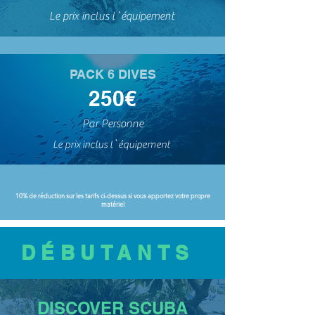
Le prix inclus l`
équipement
PACK 6 DIVES
250€
Par Personne
Le prix inclus l`
équipement
10% de réduction sur les tarifs ci-dessus si vous apportez votre propre
matériel
DÉBUTANTS
DISCOVER SCUBA