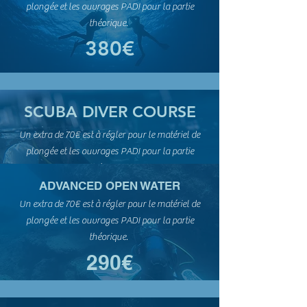
plongée et les ouvrages PADI pour la partie
théorique.
380€
SCUBA DIVER COURSE
Un extra de 70€ est à régler pour le matériel de
plongée et les ouvrages PADI pour la partie
théorique.
ADVANCED OPEN WATER
260€
Un extra de 70€ est à régler pour le matériel de
plongée et les ouvrages PADI pour la partie
théorique.
Advanced Open Water - Niveau 2
290€